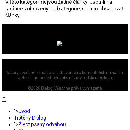
V této kategorii nejsou žádné články. Jsou-li na
stránce zobrazeny podkategorie, mohou obsahovat
články.
Názory uvedené v textech, rozhovorech a komentářích na našem
webu se nemusí shodovat s názory redakce Dialogu.
©2020 Dialog. Všechna práva vyhrazena.
">
Úvod
Tištěný Dialog
">
Život psaný odvahou