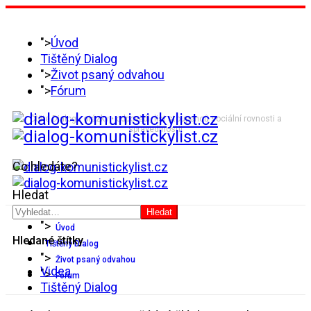
">
Úvod
Tištěný Dialog
">
Život psaný odvahou
">
Fórum
Čtěte Dialog • otázky • odpovědi, list stoupenců sociální rovnosti a
spravedlnosti!
Co hledáte?
Hledat
Hledat
">
Úvod
Hledané štítky
Tištěný Dialog
">
Život psaný odvahou
Videa
">
Fórum
Tištěný Dialog